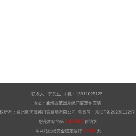
联系人：韩先生 手机：15911025125
地址：通州区范围系统门窗定制安装
权所有：通州区优茂邦门窗幕墙有限公司 备案号：
京ICP备202301229
141283
您是本站的第
位访客
1186
本网站已经安全稳定运行
天